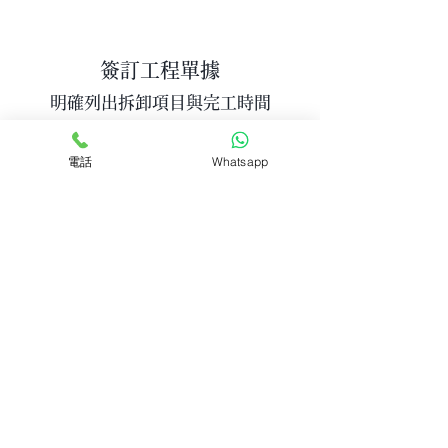
簽訂工程單據
明確列出拆卸項目與完工時間
電話
Whatsapp
廢物分類清運
遵守環保法規，妥善處理建築廢料
(852) 6692 8621
remfung88@qq.com