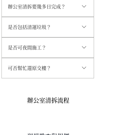
辦公室清拆要幾多日完成？
一般中小型寫字樓約需 1–3 日完成，視
是否包括清運垃圾？
規模而定。
包括，所有拆卸後的建築廢料、傢俬雜
是否可夜間施工？
物均可代為清運。
可安排夜間或假日拆卸，以配合管理公
可否幫忙還原交樓？
司或租約要求。
我們提供清拆＋還原交樓一站式服務，
節省時間與成本。
辦公室清拆流程